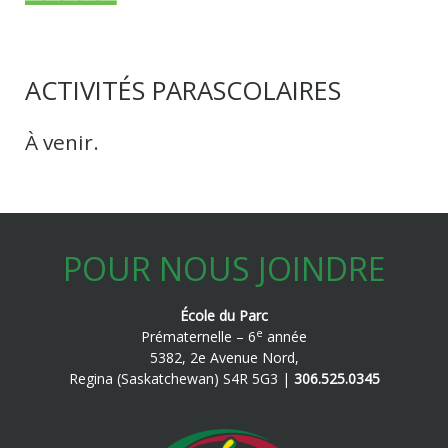
ACTIVITÉS PARASCOLAIRES
À venir.
POUR NOUS JOINDRE
École du Parc
e
Prématernelle – 6
année
5382, 2e Avenue Nord,
Regina (Saskatchewan) S4R 5G3 |
306.525.0345